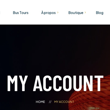
l
Bus Tours
À propos
Boutique
Blog
Boutique
À propos de nous
Panier
Témoignages
Vérifier
FAQ
Mon compte
Gallerie
Coming Soon
MY ACCOUNT
404 Page
HOME
MY ACCOUNT