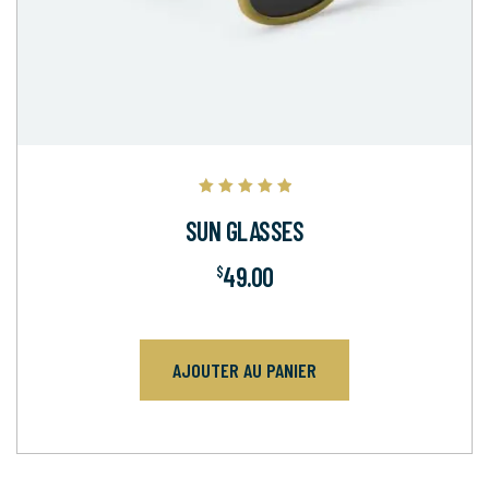
Note
5.00
SUN GLASSES
sur 5
49.00
$
AJOUTER AU PANIER