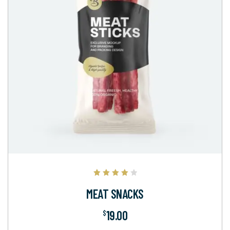
Note
4.00
MEAT SNACKS
sur 5
19.00
$