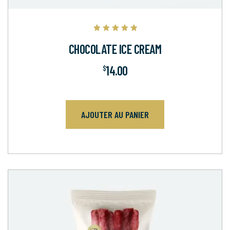
Note
5.00
CHOCOLATE ICE CREAM
sur 5
14.00
$
AJOUTER AU PANIER