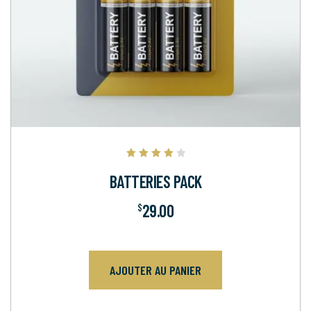
Note
4.00
BATTERIES PACK
sur 5
29.00
$
AJOUTER AU PANIER