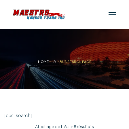
HOME
BUS SEARCH PAGE
[bus-search]
Affichage de 1–6 sur 8 résultats