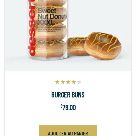
Note
4.00
BURGER BUNS
sur 5
79.00
$
AJOUTER AU PANIER