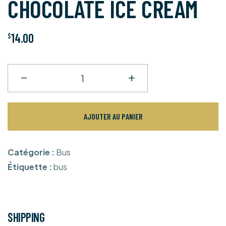
CHOCOLATE ICE CREAM
sur 5 basé
sur
notation
client
14.00
$
AJOUTER AU PANIER
Catégorie :
Bus
Étiquette :
bus
SHIPPING